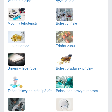
Vodnatá stolice
Vývoj dítěte
Myom v těhotenství
Bolest v třísle
Lupus nemoc
Trhání zubu
Brnění v levé ruce
Bolest bradavek příčiny
Točení hlavy od krční páteře
Bolest pod pravym rebrom