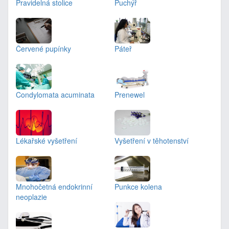
Pravidelná stolice
Puchýř
Červené pupínky
Páteř
Condylomata acuminata
Prenewel
Lékařské vyšetření
Vyšetření v těhotenství
Mnohočetná endokrinní
Punkce kolena
neoplazie