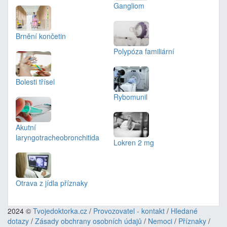
Gangliom
Brnění končetin
Polypóza familiární
Bolesti třísel
Rybomunil
Akutní
laryngotracheobronchitida
Lokren 2 mg
Otrava z jídla příznaky
2024 ©
Tvojedoktorka.cz
/
Provozovatel - kontakt
/
Hledané
dotazy
/
Zásady obchrany osobních údajů
/
Nemoci
/
Příznaky
/